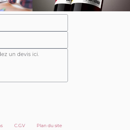
ns
C.G.V
Plan du site