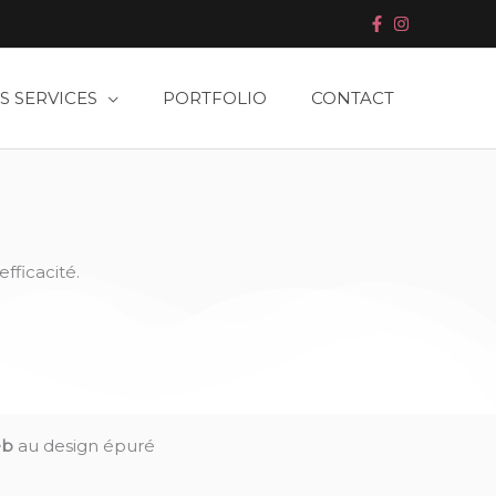
S SERVICES
PORTFOLIO
CONTACT
fficacité.
eb
au design épuré