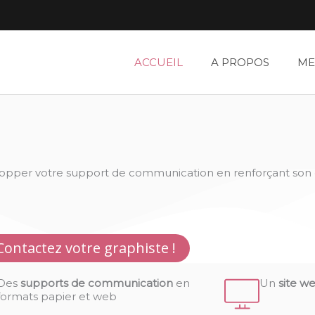
ACCUEIL
A PROPOS
ME
velopper votre support de communication en renforçant son e
Contactez votre graphiste !
Des
supports de communication
en
Un
site w
formats papier et web