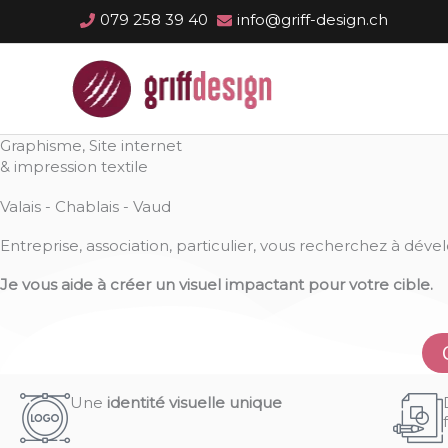
Aller
079 258 39 40
info@griff-design.ch
au
contenu
Graphisme, Site internet
& impression textile
Valais - Chablais - Vaud
Entreprise, association, particulier, vous recherchez à dé
Je vous aide à créer un visuel impactant pour votre cible.
Une
identité visuelle unique