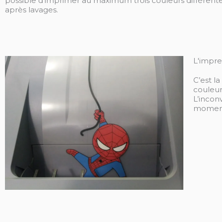
possible d’imprimer au maximum trois couleurs différent
après lavages.
L'impr
C’est l
couleur
L’incon
momen