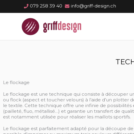
Aller
079 258 39 40
info@griff-design.ch
au
contenu
TECH
Le flockage
Le flockage est une technique qui consiste à découper une
ou flock (aspect et toucher velours) à l’aide d’un plotter
le textile. Cette technique offre une infinie de possibilité
(pailleté, fluo, métallisé…) et garantie un transfert de qual
est notamment utilisée pour réaliser les maillots sportifs.
Le flockage est parfaitement adapté pour la découpe de le